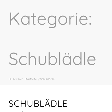
Kategorie:
Schublädle
Du bist hier:
Startseite
/
Schublädle
SCHUBLÄDLE